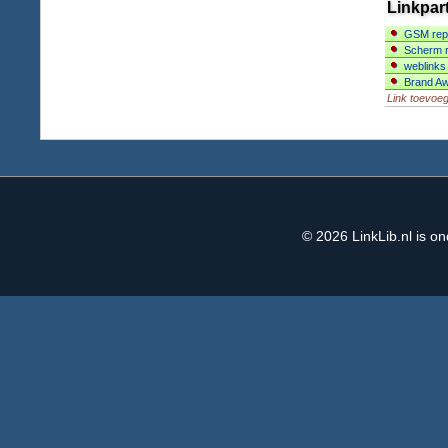
Linkpar
GSM rep
Scherm r
weblinks
Brand A
Link toevoe
© 2026
LinkLib.nl
is on