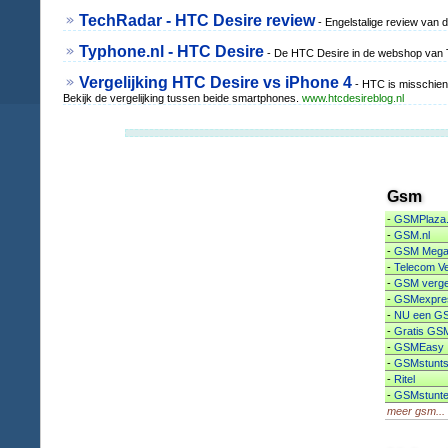
TechRadar - HTC Desire review
- Engelstalige review van
Typhone.nl - HTC Desire
- De HTC Desire in de webshop van Ty
Vergelijking HTC Desire vs iPhone 4
- HTC is misschien
Bekijk de vergelijking tussen beide smartphones.
www.htcdesireblog.nl
Gsm
-
GSMPlaza.
-
GSM.nl
-
GSM Mega
-
Telecom Ve
-
GSM vergel
-
GSMexpres
-
NU een GS
-
Gratis GS
-
GSMEasy
-
GSMstunts
-
Ritel
-
GSMstunter
meer gsm...