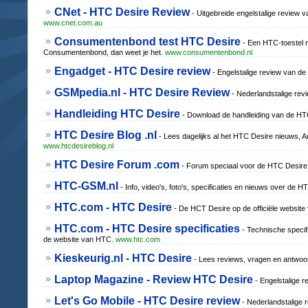
CNet - HTC Desire Review
- Uitgebreide engelstalige review v
www.cnet.com.au
Consumentenbond test HTC Desire
- Een HTC-toestel 
Consumentenbond, dan weet je het.
www.consumentenbond.nl
Engadget - HTC Desire review
- Engelstalige review van 
GSMpedia.nl - HTC Desire Review
- Nederlandstalige rev
Handleiding HTC Desire
- Download de handleiding van de H
HTC Desire Blog .nl
- Lees dagelijks al het HTC Desire nieuws, An
www.htcdesireblog.nl
HTC Desire Forum .com
- Forum speciaal voor de HTC Desir
HTC-GSM.nl
- Info, video's, foto's, specificaties en nieuws over de
HTC.com - HTC Desire
- De HCT Desire op de officiële website
HTC.com - HTC Desire specificaties
- Technische specif
de website van HTC.
www.htc.com
Kieskeurig.nl - HTC Desire
- Lees reviews, vragen en antwoo
Laptop Magazine - Review HTC Desire
- Engelstalige 
Let's Go Mobile - HTC Desire review
- Nederlandstalige 